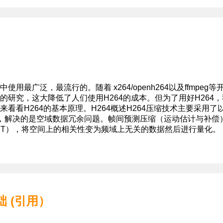
最广泛，最流行的。随着 x264/openh264以及ffmpeg等
的研究，这大降低了人们使用H264的成本。但为了用好H264，
看看H264的基本原理。H264概述H264压缩技术主要采用了
，解决的是空域数据冗余问题。帧间预测压缩（运动估计与补偿
CT），将空间上的相关性变为频域上无关的数据然后进行量化。
础 (引用）