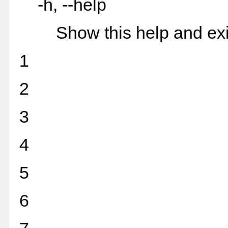
-h, --help
Show this help and exi
1
2
3
4
5
6