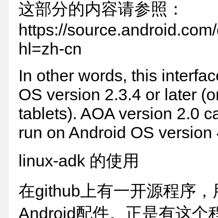
这部分的内容请参照：
https://source.android.com
hl=zh-cn
In other words, this interfa
OS version 2.3.4 or later (or
tablets). AOA version 2.0 c
run on Android OS version 4
linux-adk 的使用
在github上有一开源程序
Android配件。正是有