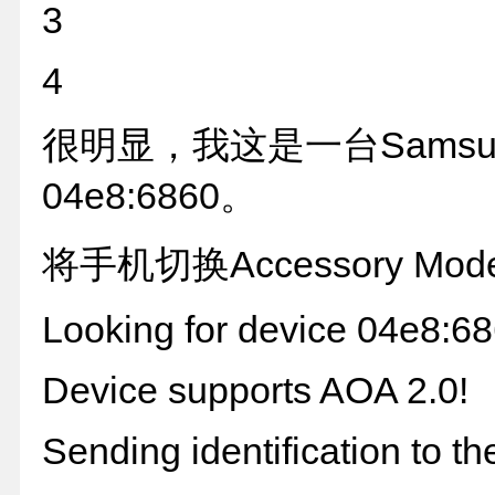
3
4
很明显，我这是一台Samsun
04e8:6860。
将手机切换Accessory Mode #./
Looking for device 04e8:6
Device supports AOA 2.0!
Sending identification to th