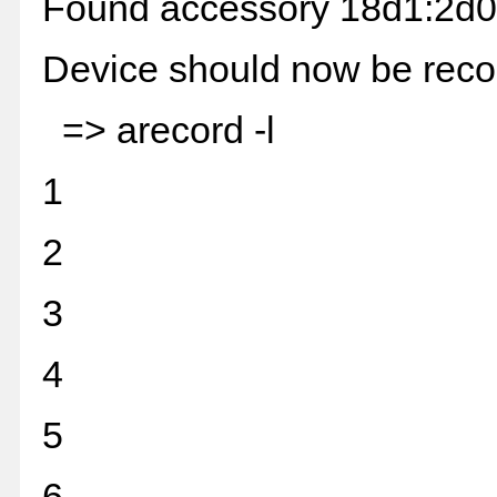
Found accessory 18d1:2d
Device should now be recog
=> arecord -l
1
2
3
4
5
6