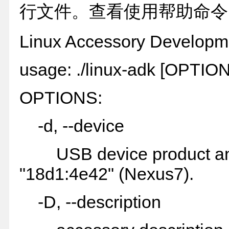
行文件。查看使用帮助命令：#./l
Linux Accessory Developme
usage: ./linux-adk [OPTIO
OPTIONS:
-d, --device
USB device product and 
"18d1:4e42" (Nexus7).
-D, --description