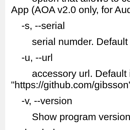
App (AOA v2.0 only, for Au
-s, --serial
serial numder. Default i
-u, --url
accessory url. Default 
"https://github.com/gibsson
-v, --version
Show program version a