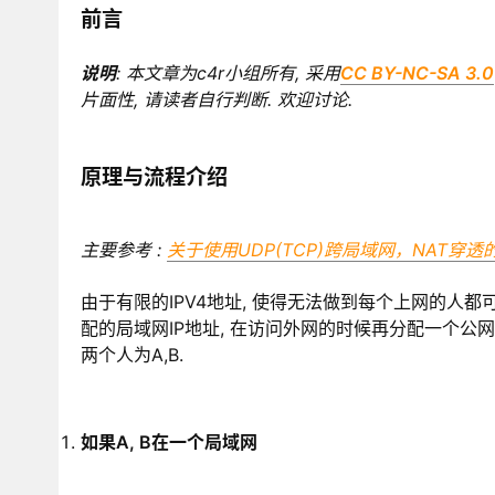
前言
说明
: 本文章为c4r小组所有, 采用
CC BY-NC-SA 3.0
片面性, 请读者自行判断. 欢迎讨论.
原理与流程介绍
主要参考 :
关于使用UDP(TCP)跨局域网，NAT穿透
由于有限的IPV4地址, 使得无法做到每个上网的人都
配的局域网IP地址, 在访问外网的时候再分配一个公网(
两个人为A,B.
如果A, B在一个局域网