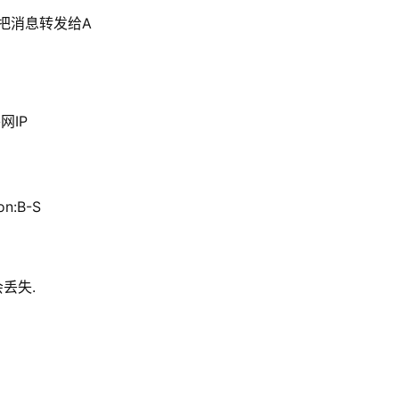
动把消息转发给A
网IP
n:B-S
会丢失.